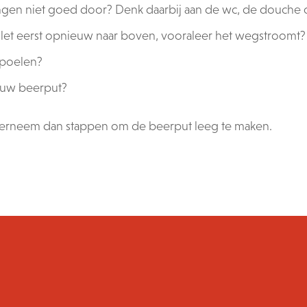
ngen niet goed door? Denk daarbij aan de wc, de douche 
oilet eerst opnieuw naar boven, vooraleer het wegstroomt?
spoelen?
n uw beerput?
derneem dan stappen om de beerput leeg te maken.