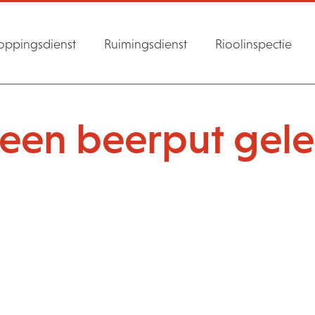
oppingsdienst
Ruimingsdienst
Rioolinspectie
 een beerput gel