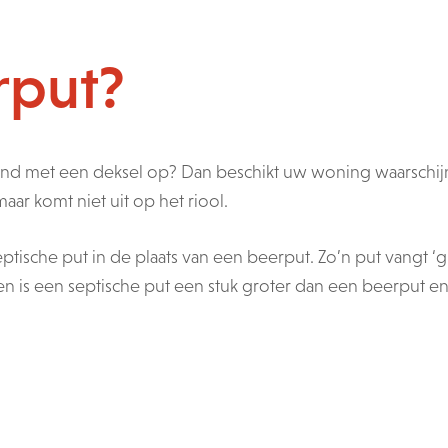
rput?
grond met een deksel op? Dan beschikt uw woning waarschijn
aar komt niet uit op het riool.
che put in de plaats van een beerput. Zo’n put vangt ‘grij
ien is een septische put een stuk groter dan een beerput e