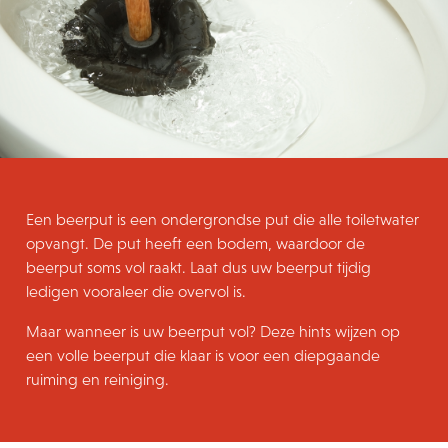
Een beerput is een ondergrondse put die alle toiletwater
opvangt. De put heeft een bodem, waardoor de
beerput soms vol raakt. Laat dus uw beerput tijdig
ledigen vooraleer die overvol is.
Maar wanneer is uw beerput vol? Deze hints wijzen op
een volle beerput die klaar is voor een diepgaande
ruiming en reiniging.